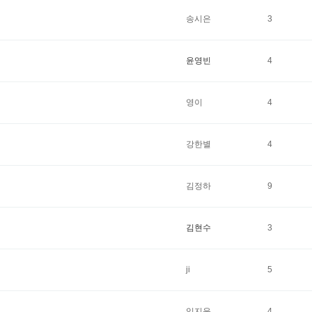
송시은
3
윤영빈
4
영이
4
강한별
4
김정하
9
김현수
3
ji
5
임지윤
4