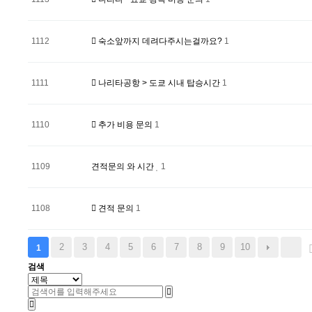
1112
숙소앞까지 데려다주시는걸까요?
1
1111
나리타공항 > 도쿄 시내 탑승시간
1
1110
추가 비용 문의
1
1109
견적문의 와 시간
1
1108
견적 문의
1
2
3
4
5
6
7
8
9
10
1
검색