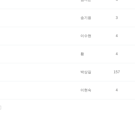
송기용
3
이수현
4
황
4
박상길
157
이현숙
4