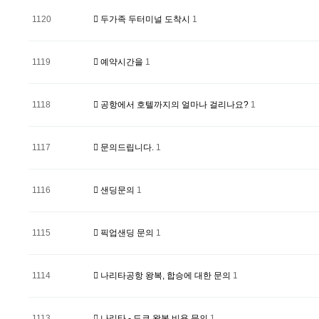
1120
두가족 두터미널 도착시
1
1119
예약시간을
1
1118
공항에서 호텔까지의 얼마나 걸리나요?
1
1117
문의드립니다.
1
1116
샌딩문의
1
1115
픽업샌딩 문의
1
1114
나리타공항 왕복, 합승에 대한 문의
1
1113
나리타 - 됴쿄 왕복 비용 문의
1