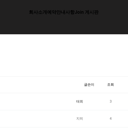
회사소개
예약안내사항
Join 게시판
글쓴이
조회
태희
3
지히
4