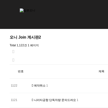
오니 Join 게시판2
Total 1,122건
1 페이지
번호
제목
1122
예약취소
1
1121
나리타공항 단독차량 문의드려요
1